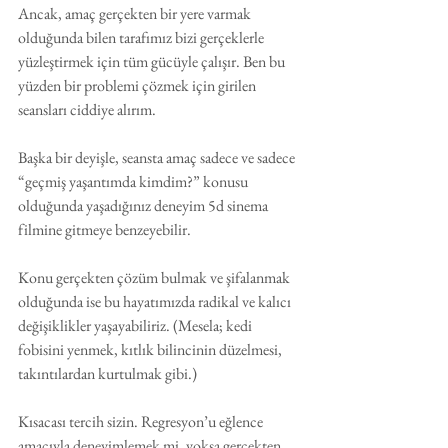
Ancak, amaç gerçekten bir yere varmak 
olduğunda bilen tarafımız bizi gerçeklerle 
yüzleştirmek için tüm gücüyle çalışır. Ben bu 
yüzden bir problemi çözmek için girilen 
seansları ciddiye alırım.
Başka bir deyişle, seansta amaç sadece ve sadece 
“geçmiş yaşantımda kimdim?” konusu 
olduğunda yaşadığınız deneyim 5d sinema 
filmine gitmeye benzeyebilir.
Konu gerçekten çözüm bulmak ve şifalanmak 
olduğunda ise bu hayatımızda radikal ve kalıcı 
değişiklikler yaşayabiliriz. (Mesela; kedi 
fobisini yenmek, kıtlık bilincinin düzelmesi, 
takıntılardan kurtulmak gibi.)
Kısacası tercih sizin. Regresyon’u eğlence 
amacıyla deneyimlemek mi, yoksa gerçekten 