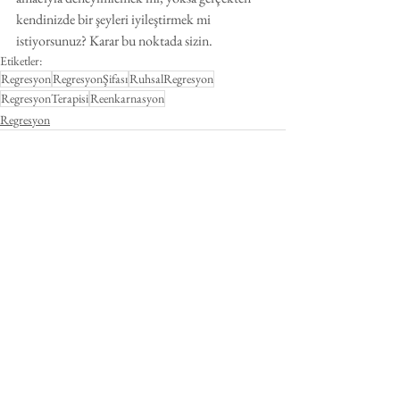
kendinizde bir şeyleri iyileştirmek mi 
istiyorsunuz? Karar bu noktada sizin.
Etiketler:
Regresyon
RegresyonŞifası
RuhsalRegresyon
RegresyonTerapisi
Reenkarnasyon
Regresyon
Hepsini Gör
Son Yazılar