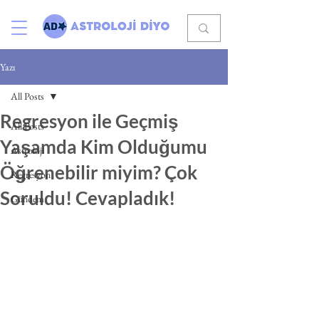
Yazı
All Posts
Regresyon ile Geçmiş
All Posts
Yaşamda Kim Olduğumu
Astroloji
Öğrenebilir miyim? Çok
Regresyon
Soruldu! Cevapladık!
Gündem