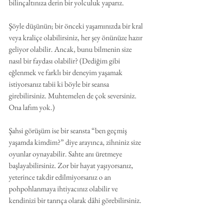
bilinçaltınıza derin bir yolculuk yaparız.
Şöyle düşünün; bir önceki yaşamınızda bir kral 
veya kraliçe olabilirsiniz, her şey önünüze hazır 
geliyor olabilir. Ancak, bunu bilmenin size 
nasıl bir faydası olabilir? (Dediğim gibi 
eğlenmek ve farklı bir deneyim yaşamak 
istiyorsanız tabii ki böyle bir seansa 
girebilirsiniz. Muhtemelen de çok seversiniz. 
Ona lafım yok.)
Şahsi görüşüm ise bir seansta “ben geçmiş 
yaşamda kimdim?” diye arayınca, zihniniz size 
oyunlar oynayabilir. Sahte anı üretmeye 
başlayabilirsiniz. Zor bir hayat yaşıyorsanız, 
yeterince takdir edilmiyorsanız o an 
pohpohlanmaya ihtiyacınız olabilir ve 
kendinizi bir tanrıça olarak dâhi görebilirsiniz.