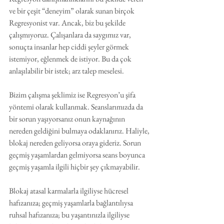
ve bir çeşit “deneyim” olarak sunan birçok 
Regresyonist var. Ancak, biz bu şekilde 
çalışmıyoruz. Çalışanlara da saygımız var, 
sonuçta insanlar hep ciddi şeyler görmek 
istemiyor, eğlenmek de istiyor. Bu da çok 
anlaşılabilir bir istek; arz talep meselesi.
Bizim çalışma şeklimiz ise Regresyon’u şifa 
yöntemi olarak kullanmak. Seanslarımızda da 
bir sorun yaşıyorsanız onun kaynağının 
nereden geldiğini bulmaya odaklanırız. Haliyle, 
blokaj nereden geliyorsa oraya gideriz. Sorun 
geçmiş yaşamlardan gelmiyorsa seans boyunca 
geçmiş yaşamla ilgili hiçbir şey çıkmayabilir. 
Blokaj atasal karmalarla ilgiliyse hücresel 
hafızanıza; geçmiş yaşamlarla bağlantılıysa 
ruhsal hafızanıza; bu yaşantınızla ilgiliyse 