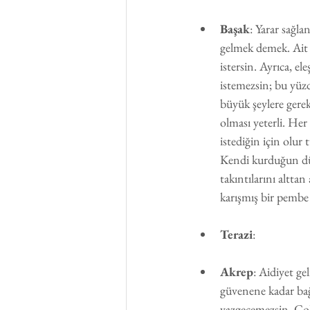
Başak
: Yarar sağla
gelmek demek. Ait 
istersin. Ayrıca, el
istemezsin; bu yüzde
büyük şeylere gerek 
olması yeterli. Her
istediğin için olur
Kendi kurduğun düz
takıntılarını alttan
karışmış bir pembe 
Terazi
: 
Akrep
: Aidiyet ge
güvenene kadar ba
vazgeçemezsin. Çok 