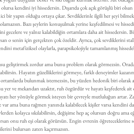
lursa kendini iyi hissedersin. Dışarıda çok açık görüşlü biri olsan 
ci bir yapın olduğu ortaya çıkar. Sevdiklerinle ilgili her şeyi bilmek
olamazsın. Bazı şeylerin konuşulmak yerine keşfedilmesi ve hissedi
 gecelere ve yalnız kalabildiğin ortamlara daha ait hissedersin. Bir
rsan o senin için gerçekten çok özeldir. Ayrıca, çok sevdiklerini st
ini metafiziksel olaylarla, parapsikolojiyle tamamlanmış hissedeb
usu geliştirmek zordur ama bunu problem olarak görmezsin. Orada
labilirsin. Hayatın güzelliklerini görmeye, farklı deneyimler kaza
 ortamlarda bulunmak istemezsin, bu yüzden hedonik biri olarak an
u yer ve mekandan uzaktır, ruh özgürdür ve hayatı keşfederek ait 
atı her yönüyle görmek isteyen bir çevreyle mutluluğun artar. 
 var ama buna rağmen yanında kalabilecek kişiler varsa kendini da
eylerden kolayca sıkılabilirsin, değişime hep aç olursun doğru ama eğ
rsan onu ruh eşi olarak görürsün. Engin evrenin öğreteceklerine se
rilerini bulursan zaten kaçırmazsın.