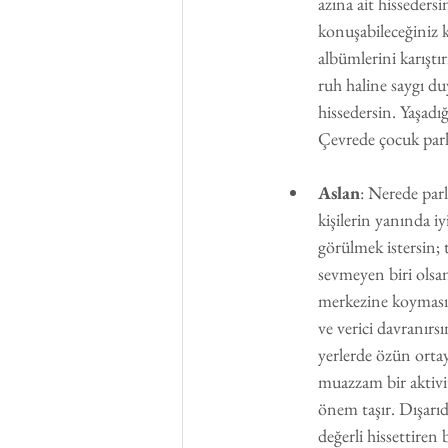
azına ait hisseders
konuşabileceğiniz ki
albümlerini karıştı
ruh haline saygı duy
hissedersin. Yaşadığ
Çevrede çocuk parkla
Aslan
: Nerede parl
kişilerin yanında i
görülmek istersin; t
sevmeyen biri olsan 
merkezine koymasın
ve verici davranır
yerlerde özün ortay
muazzam bir aktivit
önem taşır. Dışarıd
değerli hissettiren