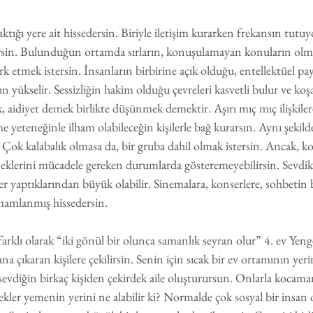
 aktığı yere ait hissedersin. Biriyle iletişim kurarken frekansın tutu
rsin. Bulunduğun ortamda sırların, konuşulamayan konuların olmas
rk etmek istersin. İnsanların birbirine açık olduğu, entellektüel pay
n yükselir. Sessizliğin hakim olduğu çevreleri kasvetli bulur ve ko
k, aidiyet demek birlikte düşünmek demektir. Aşırı mıç mıç ilişkiler
yeteneğinle ilham olabileceğin kişilerle bağ kurarsın. Aynı şekild
n. Çok kalabalık olmasa da, bir gruba dahil olmak istersin. Ancak, 
klerini mücadele gereken durumlarda gösteremeyebilirsin. Sevdikl
ler yaptıklarından büyük olabilir. Sinemalara, konserlere, sohbetin 
mamlanmış hissedersin.
farklı olarak “iki gönül bir olunca samanlık seyran olur” 4. ev Yeng
a çıkaran kişilere çekilirsin. Senin için sıcak bir ev ortamının yerin
vdiğin birkaç kişiden çekirdek aile oluşturursun. Onlarla kocaman
ekler yemenin yerini ne alabilir ki? Normalde çok sosyal bir insan o