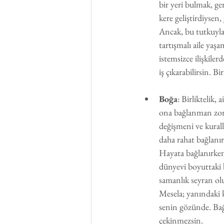
bir yeri bulmak, ge
kere geliştirdiysen
Ancak, bu tutkuyla
tartışmalı aile yaşa
istemsizce ilişkil
iş çıkarabilirsin. Bi
Boğa
: Birliktelik,
ona bağlanman zorlaş
değişmeni ve kurall
daha rahat bağlanır
Hayata bağlanırken
dünyevi boyuttaki 
samanlık seyran olu
Mesela; yanındaki k
senin gözünde. Bağ
çekinmezsin.