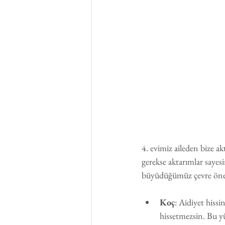
4. evimiz aileden bize ak
gerekse aktarımlar sayes
büyüdüğümüz çevre önem t
Koç
: Aidiyet hissi
hissetmezsin. Bu yü