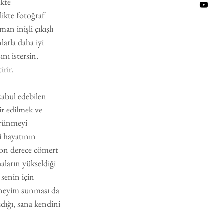
kte 
likte fotoğraf 
n inişli çıkışlı 
larla daha iyi 
nı istersin. 
irir.
kabul edebilen 
ir edilmek ve 
görünmeyi 
i hayatının 
son derece cömert 
ların yükseldiği 
 senin için 
deneyim sunması da 
dığı, sana kendini 