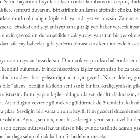
in. Senin hayatının büyük bir kısmı onlardan ibarettir. Geçmişi birli
şilere sempati duyarsın. Biriktirilmiş anılarına aitsindir çünkü. Bir
rırken mutlu olmadığın kişilere hayatında yer vermezsin. Zaman zama
acak, içindeki endişeyi anlayıp sana gittiği yeri haber verecek insan
ın evin çevresinin de bu şekilde sıcak yuvayı yansıtan bir yer olması
rı, aile çay bahçeleri gibi yerlerin olması sana kendini evde hissett
ıyorsan oraya ait hissedersin. Dramatik ve çocuksu hallerinle seni 
yi kendini bulursun. Evinde hissettiren kişiler tarafından bolca takd
abii bu aidiyet hissi geliştirdiğin alan için geçerli. Normalde hiç 
bile “ailem” dediğin kişilerin seni sanki bir kral-kraliçeymişsin gib
ı istersin. Bunu yapan kişiler olduğunda sen de altta kalmazsın, 
sın. Ait olduğun çevrede gülmek ve güldürmek de önemlidir, kahkaha
a çıkar. Sevdiğin biri varsa onunla keyifli film geceleri düzenlemek
e olabilir. Ayrıca, senin için ait hissedeceğin yerin sana özel bir 
a son derece mütevazi hayat sürsen bile evinde üstünde adının yaz
 bir bardağa sahip olmak kalbini fethedebilir mesela.