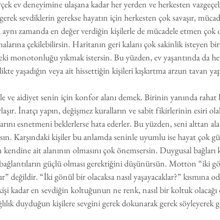
rçek ev deneyimine ulaşana kadar her yerden ve herkesten vazgeçebi
, gerek sevdiklerin gerekse hayatın için herkesten çok savaşır, mücad
 aynı zamanda en değer verdiğin kişilerle de mücadele etmen çok ol
malarına çekilebilirsin. Haritanın geri kalanı çok sakinlik isteyen bir
erdeki monotonluğu yıkmak istersin. Bu yüzden, ev yaşantında da h
rlikte yaşadığın veya ait hissettiğin kişileri kışkırtma arzun tavan yap
 aile ve aidiyet senin için konfor alanı demek. Birinin yanında raha
ır. İnatçı yapın, değişmez kuralların ve sabit fikirlerinin esiri olab
arını esnetmeni beklerlerse hata ederler. Bu yüzden, seni alttan alab
sın. Karşındaki kişiler bu anlamda seninle uyumlu ise hayat çok güze
 kendine ait alanının olmasını çok önemsersin. Duygusal bağları 
bağlantıların güçlü olması gerektiğini düşünürsün. Motton “iki gö
r” değildir. “İki gönül bir olacaksa nasıl yaşayacaklar?” kısmına od
işi kadar en sevdiğin koltuğunun ne renk, nasıl bir koltuk olacağı
lılık duyduğun kişilere sevgini gerek dokunarak gerek söyleyerek 