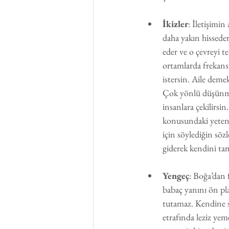
İkizler
: İletişimin
daha yakın hissede
eder ve o çevreyi te
ortamlarda frekansı
istersin. Aile deme
Çok yönlü düşünme 
insanlara çekilirsi
konusundaki yetene
için söylediğin söz
giderek kendini ta
Yengeç
: Boğa’dan 
babaç yanını ön plan
tutamaz. Kendine se
etrafında leziz yem