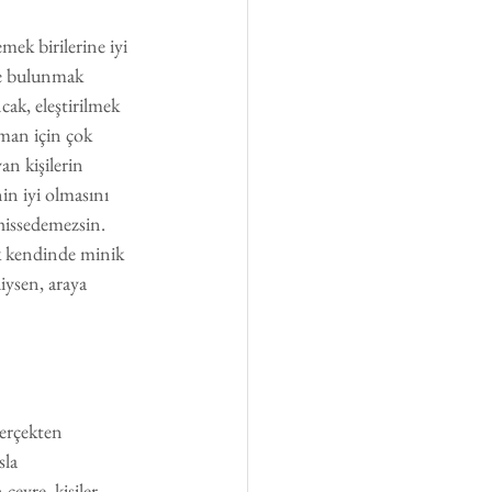
mek birilerine iyi 
de bulunmak 
cak, eleştirilmek 
lman için çok 
an kişilerin 
in iyi olmasını 
hissedemezsin. 
k kendinde minik 
diysen, araya 
gerçekten 
la 
evre, kişiler 