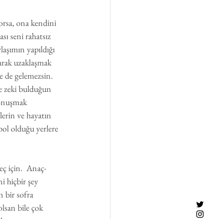
yorsa, ona kendini 
ı seni rahatsız 
laşımın yapıldığı 
şarak uzaklaşmak 
e de gelemezsin. 
e zeki bulduğun 
konuşmak 
erin ve hayatın 
bol olduğu yerlere 
eç için.  Anaç-
i hiçbir şey 
 bir sofra 
lsan bile çok 