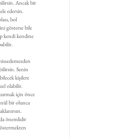
lirsin. Ancak bir 
ele edersin. 
ası, bol 
ini gösterse bile 
ep kendi kendine 
abilir. 
t hissedemezden 
ilirsin. Senin 
ilecek kişilere 
l olabilir. 
kurmak için önce 
nül bir olunca 
aklanırsın. 
 da önemlidir 
göstermekten 