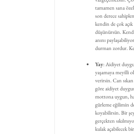
tamamen sana özel o
son derece sahipleni
kendin de çok açık 
düşünürsün. Kendini
anını paylaşabiliyo
durman zordur. Kend
Yay
: Aidiyet duyg
yaşamaya meyilli o
verirsin. Can sıkan
göre aidiyet duygus
mottona uygun, hay
gürleme eğilimin de
koyabilirsin. Bir ş
gerçekten sıkılmıyo
kulak açabilecek bi