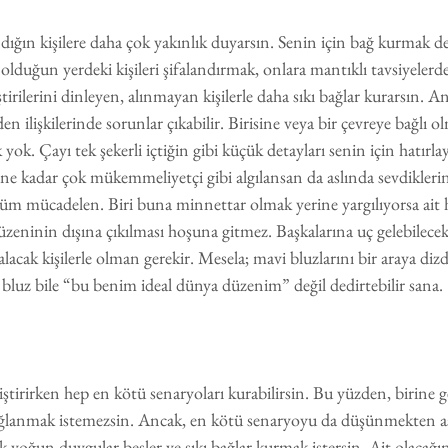
ndığın kişilere daha çok yakınlık duyarsın. Senin için bağ kurmak de
olduğun yerdeki kişileri şifalandırmak, onlara mantıklı tavsiyeler
eştirilerini dinleyen, alınmayan kişilerle daha sıkı bağlar kurarsın. An
n ilişkilerinde sorunlar çıkabilir. Birisine veya bir çevreye bağlı o
yok. Çayı tek şekerli içtiğin gibi küçük detayları senin için hatırlay
 ne kadar çok mükemmeliyetçi gibi algılansan da aslında sevdiklerin
 tüm mücadelen. Biri buna minnettar olmak yerine yargılıyorsa ait 
eninin dışına çıkılması hoşuna gitmez. Başkalarına uç gelebilece
 alacak kişilerle olman gerekir. Mesela; mavi bluzlarını bir araya diz
bluz bile “bu benim ideal dünya düzenim” değil dedirtebilir sana. 
liştirirken hep en kötü senaryoları kurabilirsin. Bu yüzden, birine 
ğlanmak istemezsin. Ancak, en kötü senaryoyu da düşünmekten as
yoğun duygular besler ve sıkı bağlar kurmak istersin. Ait olacağın ç