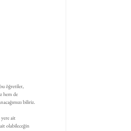
bu öğretiler, 
ız hem de 
acağımızı biliriz.
yere ait 
it olabileceğin 