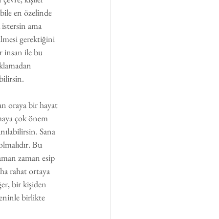
bile en özelinde 
 istersin ama 
lmesi gerektiğini 
 insan ile bu 
alklamadan 
ilirsin.
n oraya bir hayat 
nmaya çok önem 
ılabilirsin. Sana 
olmalıdır. Bu 
Zaman zaman esip 
ha rahat ortaya 
er, bir kişiden 
ninle birlikte 