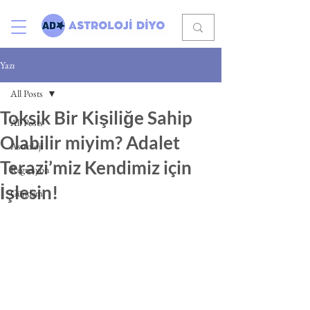
Yazı
All Posts
Toksik Bir Kişiliğe Sahip
All Posts
Olabilir miyim? Adalet
Astroloji
Terazi’miz Kendimiz için
Regresyon
İşlesin!
Gündem