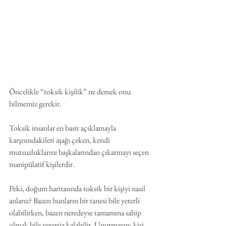
Öncelikle “toksik kişilik” ne demek onu 
bilmemiz gerekir. 
Toksik insanlar en basit açıklamayla 
karşısındakileri aşağı çeken, kendi 
mutsuzluklarını başkalarından çıkarmayı seçen 
manipülatif kişilerdir. 
Peki, doğum haritasında toksik bir kişiyi nasıl 
anlarız? Bazen bunların bir tanesi bile yeterli 
olabilirken, bazen neredeyse tamamına sahip 
olmak bile yetersiz kalabilir. Unutmayın; kişi 