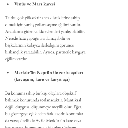
Venüs ve Mars karesi
Tutku çok yüksektir ancak isteklerine sahip 
olmak için yanlış yolları seçme eğilimi vardır. 
Arzularına giden yolda eylemleri yanlış olabilir. 
Nerede hata yaptığını anlamayabilir ve 
başkalarının kolayca ilerlediğini görünce 
kıskançlık yaratabilir. Ayrıca, partnerle kavgaya 
eğilim vardır. 
Merkür’ün Neptün ile zorlu açıları 
(kavuşum, kare ve karşıt açı)
Bu konuma sahip bir kişi olaylara objektif 
bakmak konusunda zorlanacaktır. Mantıksal 
değil, duygusal düşünmeye meyilli olur. Eğer, 
bu göstergeye eşlik eden farklı zorlu konumlar 
da varsa; özellikle Ay ile Merkür’ün kare veya 
karşıt açısı da mevcutsa kişi yalan söyleme 