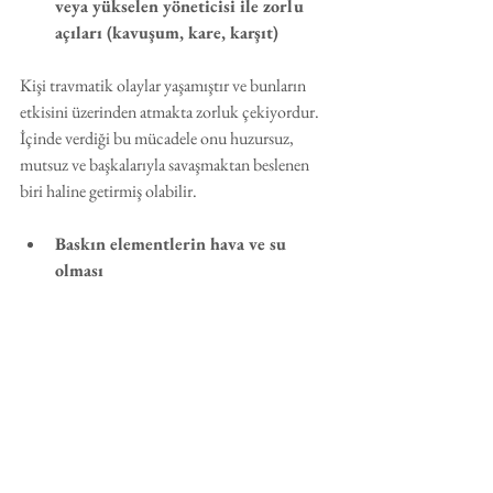
veya yükselen yöneticisi ile zorlu 
açıları (kavuşum, kare, karşıt)
Kişi travmatik olaylar yaşamıştır ve bunların 
etkisini üzerinden atmakta zorluk çekiyordur. 
İçinde verdiği bu mücadele onu huzursuz, 
mutsuz ve başkalarıyla savaşmaktan beslenen 
biri haline getirmiş olabilir.
Baskın elementlerin hava ve su 
olması
Hava grubu iletişimde, su grubu duygularda 
iyidir. Her ikisi baskınsa, kişi isterse çok iyi bir 
manipülasyoncu olabilir. Bakın; özellikle Mars 
Terazi veya Yengeç ise kişinin en büyük 
yeteneği başkalarının kafasını karıştırmak 
olacaktır.
Etiketler: