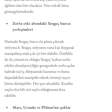
eğilimi olan biri olacaktır. Yine toksik birey 
göstergelerindendir. 
Zorlu etki altındaki Yengeç burcu 
yerleşimleri
Haritada Yengeç burcu ön plana çıkmak 
istiyorsa & Yengeç stelyumu varsa kişi duygusal 
manipülasyonda çok iyi biri olabilir. Özellikle 
de Ay yöneticisi olduğu Yengeç’teyken zorlu 
etkiler altındaysa (diğer gezegenlerle zorlu açılar 
halinde ise) iç dünyasında huzursuz ve bunu 
dışarıdakileri manipüle ederek örtmeyi seçen 
birine dönüşebilir. Her şeye alınabilir. Kendisi 
suçlu olsa bile sizi suçlu olduğunuza ikna 
edebilir.
Mars, Uranüs ve Plüton’un ışıklar 