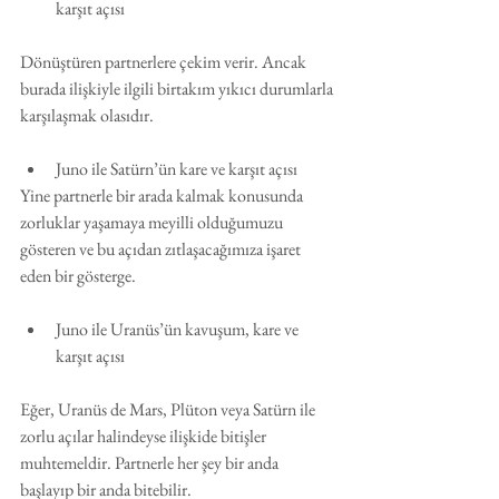
karşıt açısı
Dönüştüren partnerlere çekim verir. Ancak 
burada ilişkiyle ilgili birtakım yıkıcı durumlarla 
karşılaşmak olasıdır.
Juno ile Satürn’ün kare ve karşıt açısı
Yine partnerle bir arada kalmak konusunda 
zorluklar yaşamaya meyilli olduğumuzu 
gösteren ve bu açıdan zıtlaşacağımıza işaret 
eden bir gösterge. 
Juno ile Uranüs’ün kavuşum, kare ve 
karşıt açısı
Eğer, Uranüs de Mars, Plüton veya Satürn ile 
zorlu açılar halindeyse ilişkide bitişler 
muhtemeldir. Partnerle her şey bir anda 
başlayıp bir anda bitebilir.