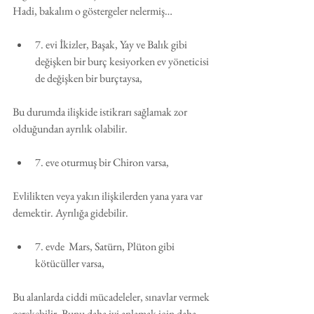
Hadi, bakalım o göstergeler nelermiş…
7. evi İkizler, Başak, Yay ve Balık gibi 
değişken bir burç kesiyorken ev yöneticisi 
de değişken bir burçtaysa,
Bu durumda ilişkide istikrarı sağlamak zor 
olduğundan ayrılık olabilir.
7. eve oturmuş bir Chiron varsa,
Evlilikten veya yakın ilişkilerden yana yara var 
demektir. Ayrılığa gidebilir.
7. evde  Mars, Satürn, Plüton gibi 
kötücüller varsa,
Bu alanlarda ciddi mücadeleler, sınavlar vermek 
gerekebilir. Bunu daha iyi anlamak için daha 