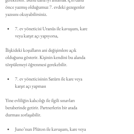
önce yazmış olduğumuz 7. evdeki gezegenler 
yazısını okuyabilirsiniz.
7. ev yöneticisi Uranüs ile kavuşum, kare 
veya karşıt açı yapıyorsa,
İlişkideki koşulların ani değişimlere açık 
olduğunu gösterir. Kişinin kendini bu alanda 
törpülemeyi öğrenmesi gerekebilir. 
7. ev yöneticisinin Satürn ile kare veya 
karşıt açı yapması
Yine evliliğin kalıcılığı ile ilgili sınavları 
beraberinde getirir. Partnerlerin bir arada 
durması zorlaşabilir. 
Juno’nun Plüton ile kavuşum, kare veya 