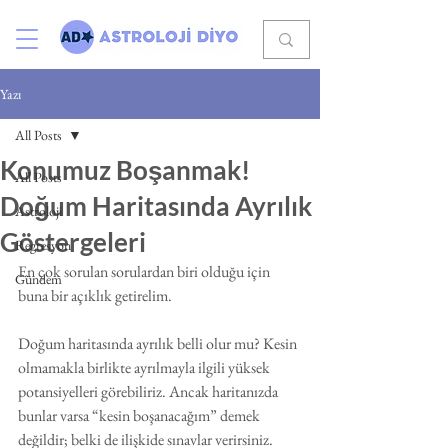
Yazı
All Posts
Konumuz Boşanmak!
All Posts
Doğum Haritasında Ayrılık
Astroloji
Göstergeleri
Regresyon
En çok sorulan sorulardan biri olduğu için 
Gündem
buna bir açıklık getirelim.
Doğum haritasında ayrılık belli olur mu? Kesin 
olmamakla birlikte ayrılmayla ilgili yüksek 
potansiyelleri görebiliriz. Ancak haritanızda 
bunlar varsa “kesin boşanacağım” demek 
değildir; belki de ilişkide sınavlar verirsiniz. 